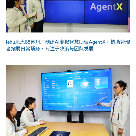
lehu乐虎88苏州厂创建AI虚拟智慧助理AgentX，协助管理
者摆脱日常琐务，专注于决策与团队发展