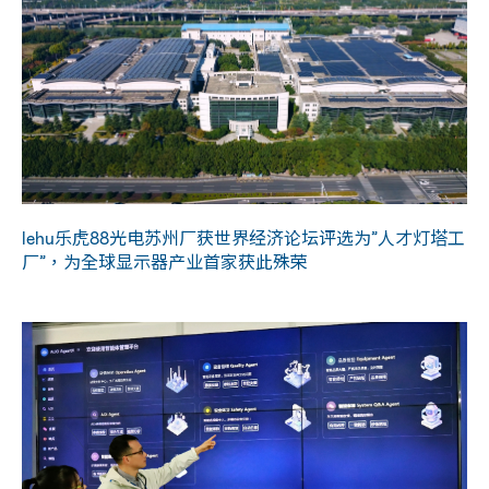
lehu乐虎88光电苏州厂获世界经济论坛评选为”人才灯塔工
厂”，为全球显示器产业首家获此殊荣