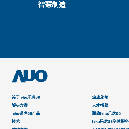
智慧制造
关于lehu乐虎88
企业永续
解决方案
人才招募
lehu樂虎88产品
联络lehu乐虎88
技术
lehu乐虎88全球服