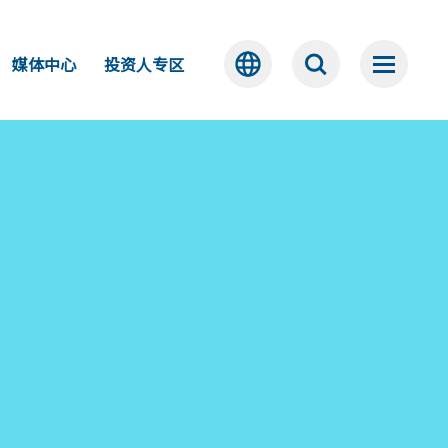
媒体中心
投资人专区