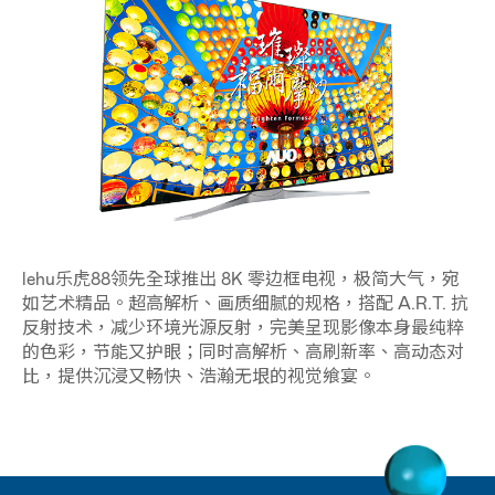
lehu乐虎88领先全球推出 8K 零边框电视，极简大气，宛
如艺术精品。超高解析、画质细腻的规格，搭配 A.R.T. 抗
反射技术，减少环境光源反射，完美呈现影像本身最纯粹
的色彩，节能又护眼；同时高解析、高刷新率、高动态对
比，提供沉浸又畅快、浩瀚无垠的视觉飨宴。