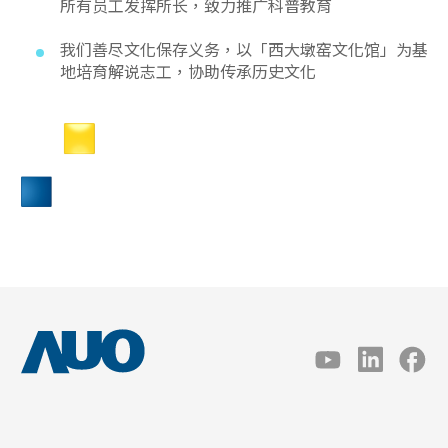
所有员工发挥所长，致力推广科普教育
我们善尽文化保存义务，以「西大墩窑文化馆」为基
地培育解说志工，协助传承历史文化