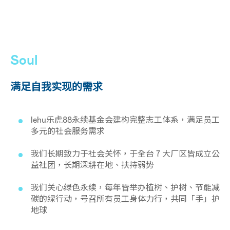
Soul
满足自我实现的需求
lehu乐虎88永续基金会建构完整志工体系，满足员工
多元的社会服务需求
我们长期致力于社会关怀，于全台 7 大厂区皆成立公
益社团，长期深耕在地、扶持弱势
我们关心绿色永续，每年皆举办植树、护树、节能减
碳的绿行动，号召所有员工身体力行，共同「手」护
地球