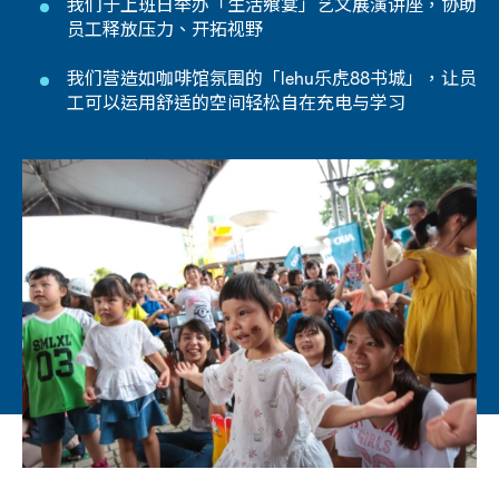
我们于上班日举办「生活飨宴」艺文展演讲座，协助
员工释放压力、开拓视野
我们营造如咖啡馆氛围的「lehu乐虎88书城」，让员
工可以运用舒适的空间轻松自在充电与学习