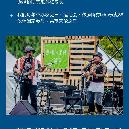
选择协助实现斜杠专长
我们每年举办家庭日、运动会，鼓励所有lehu乐虎88
伙伴阖家参与、共享天伦之乐