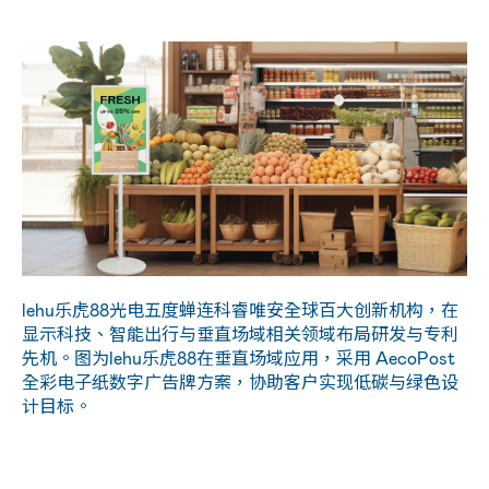
lehu乐虎88光电五度蝉连科睿唯安全球百大创新机构，在
显示科技、智能出行与垂直场域相关领域布局研发与专利
先机。图为lehu乐虎88在垂直场域应用，采用 AecoPost
全彩电子纸数字广告牌方案，协助客户实现低碳与绿色设
计目标。