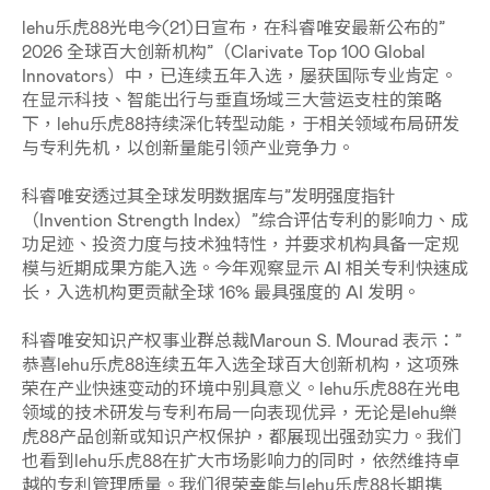
lehu乐虎88光电今(21)日宣布，在科睿唯安最新公布的”
2026 全球百大创新机构”（Clarivate Top 100 Global
Innovators）中，已连续五年入选，屡获国际专业肯定。
在显示科技、智能出行与垂直场域三大营运支柱的策略
下，lehu乐虎88持续深化转型动能，于相关领域布局研发
与专利先机，以创新量能引领产业竞争力。
科睿唯安透过其全球发明数据库与”发明强度指针
（Invention Strength Index）”综合评估专利的影响力、成
功足迹、投资力度与技术独特性，并要求机构具备一定规
模与近期成果方能入选。今年观察显示 AI 相关专利快速成
长，入选机构更贡献全球 16% 最具强度的 AI 发明。
科睿唯安知识产权事业群总裁Maroun S. Mourad 表示：”
恭喜lehu乐虎88连续五年入选全球百大创新机构，这项殊
荣在产业快速变动的环境中别具意义。lehu乐虎88在光电
领域的技术研发与专利布局一向表现优异，无论是lehu樂
虎88产品创新或知识产权保护，都展现出强劲实力。我们
也看到lehu乐虎88在扩大市场影响力的同时，依然维持卓
越的专利管理质量。我们很荣幸能与lehu乐虎88长期携